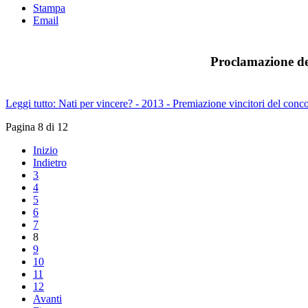
Stampa
Email
Proclamazione dei
Leggi tutto: Nati per vincere? - 2013 - Premiazione vincitori del conc
Pagina 8 di 12
Inizio
Indietro
3
4
5
6
7
8
9
10
11
12
Avanti