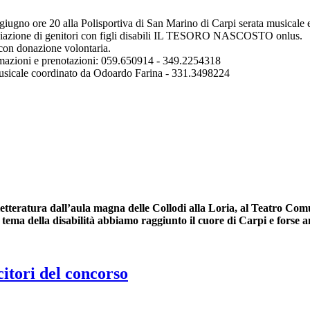
giugno ore 20 alla Polisportiva di San Marino di Carpi serata musica
ociazione di genitori con figli disabili IL TESORO NASCOSTO onlus.
con donazione volontaria.
mazioni e prenotazioni: 059.650914 - 349.2254318
usicale coordinato da Odoardo Farina - 331.3498224
 e letteratura dall’aula magna delle Collodi alla Loria, al Teatro C
mo tema della disabilità abbiamo raggiunto il cuore di Carpi e forse a
citori del concorso