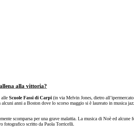
llena alla vittoria?
 alle
Scuole Fassi di Carpi
(in via Melvin Jones, dietro all’ipermercato
a alcuni anni a Boston dove lo scorso maggio si è laureato in musica j
temente scomparsa per una grave malattia. La musica di Noè ed alcune fot
bro fotografico scritto da Paola Torricelli.