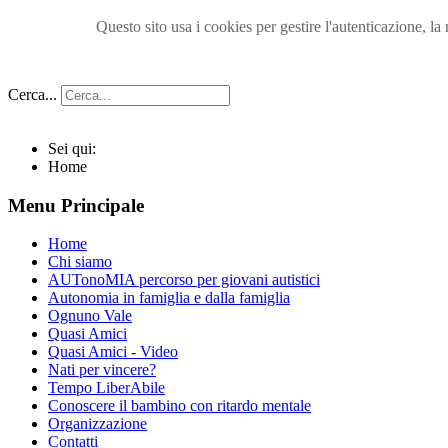
Questo sito usa i cookies per gestire l'autenticazione, 
Cerca...
Sei qui:
Home
Menu Principale
Home
Chi siamo
AUTonoMIA percorso per giovani autistici
Autonomia in famiglia e dalla famiglia
Ognuno Vale
Quasi Amici
Quasi Amici - Video
Nati per vincere?
Tempo LiberAbile
Conoscere il bambino con ritardo mentale
Organizzazione
Contatti