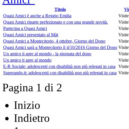
Titolo
Vi
Quasi Amici è anche a Reggio Emilia
Visit
Quasi Amici riparte perfezionato e con una grande novità.
Visit
Partecipa a Quasi Amici
Visit
Quasi Amici presentato al Màt
Visit
Quasi Amici a Montecitorio, 4 ottobre, Giorno del Dono
Visit
Quasi Amici sarà a Montecitorio il 4/10/2016 Giorno del Dono
Visit
Un amico ti apre al mondo - la giornata del dono
Visit
Un amico ti apre al mondo
Visit
E-R Sociale: adolescenti con disabilità non più relegati in casa
Visit
Superando.it: adolescenti con disabilità non più relegati in casa
Visit
Pagina 1 di 2
Inizio
Indietro